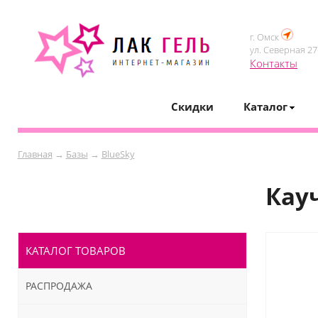
г. Омск
ул. Северная 27-
Контакты
Скидки
Каталог
Главная
→
Базы
→
BlueSky
Кауч
КАТАЛОГ ТОВАРОВ
РАСПРОДАЖА