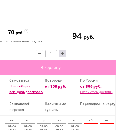
70
94
руб.
руб.
а с максимальной скидкой
В корзину
Самовывоз
По городу
По России
от 150 руб.
от 300 руб.
Новосибирск
Рассчитать доставку
пер. Давыдовского 5
Банковский
Наличными
Переводом на карту
перевод
курьеру
пн
вт
ср
чт
пт
сб
вс
09:00
09:00
09:00
09:00
08:00
-
-