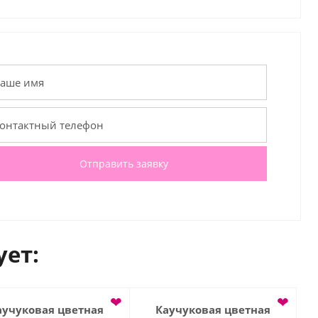
Отправить заявку
ует:
❤
❤
аучуковая цветная
Каучуковая цветная