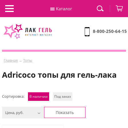
Каталог
8-800-250-64-15
Главная
→
Топы
Adricoco топы для гель-лака
Сортировка:
В наличии
Под заказ
Показать
Цена, руб.