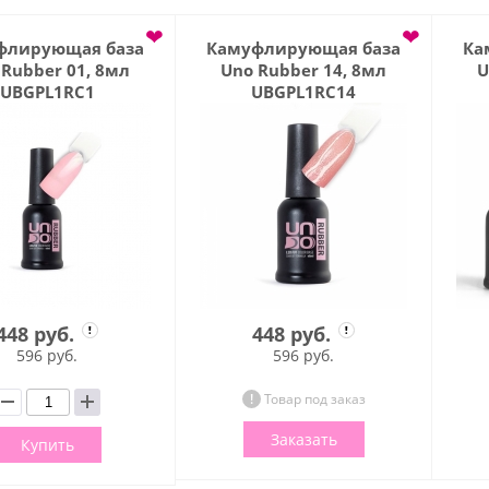
❤
❤
флирующая база
Камуфлирующая база
Ка
 Rubber 01, 8мл
Uno Rubber 14, 8мл
U
UBGPL1RC1
UBGPL1RC14
448 руб.
448 руб.
596 руб.
596 руб.
Товар под заказ
Заказать
Купить