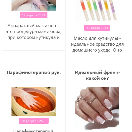
12 апреля 2023
Аппаратный маникюр –
15 марта 2023
это процедура маникюра,
при котором кутикула и
Масло для кутикулы -
птеригий (тонкая пленка
идеальное средство для
вокруг ногтя) удаляется
домашнего ухода. Оно
при помощи шлифовки
восстанавливает кожу,
специальным аппаратом с
заживляет повреждения,
различными насадками.
придает пальцам
Парафинотерапия рук.
Идеальный френч-
Процедура выполняется
ухоженный вид. В
какой он?
на сухую, т.е. без
продаже есть продукты
предварительного
разных текстур,
размачивания.
отличающиеся по составу,
размеру упаковки и цене.
10 февраля 2023
Парафинотерапия,