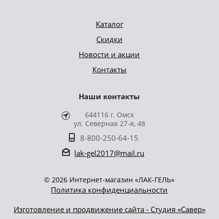
также плохо влияет на
маникюра. При этом
состояние ногтей.
каждый использованный
Выравнивание и
Каталог
материал должен быть
укрепление нужно для
утилизирован сразу же
Скидки
того, чтобы придать
после клиента. А новый
ногтю правильную
Новости и акции
расходник необходимо
архитектуру. А также
распечатывать в
Контакты
избавится от затеканий
присутствии следующего
лака, от волн на торце,
гостя. Преимущества
различных бугров и
Наши контакты
одноразовых расходных
вмятин. Первый слой –
материалов для
это грунтовочный, он
644116 г. Омск
маникюра и педикюра:
скрывает все неровности.
ул. Северная 27-я, 48
позволяют экономить
Второй слой равномерно
мастеру на денежных
8-800-250-64-15
распределяется по ногтю,
затратах при стирке,
плавно сходит на нет в
lak-gel2017@mail.ru
сушке и дезинфекции;
зоне боковых валиков и
освобождают больше
кутикулы, образуя
времени, которое
идеальную поверхность.
© 2026 Интернет-магазин «ЛАК-ГЕЛЬ»
тратилось бы на
Политика конфиденциальности
обработку многоразовых
полотенец; имеет
Изготовление и продвижение сайта - Студия «Савер»
высокое качество