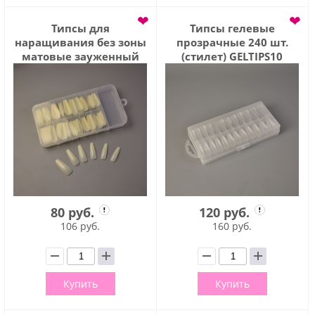
❤
❤
Типсы для
Типсы гелевые
наращивания без зоны
прозрачные 240 шт.
матовые зауженный
(стилет) GELTIPS10
квадрат 100 шт (TIPS003)
80 руб.
120 руб.
106 руб.
160 руб.
Купить
Купить