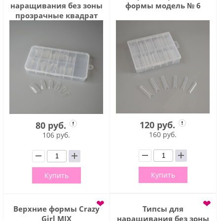
наращивания без зоны
формы модель № 6
прозрачные квадрат
100 шт (TIPS009)
120 руб.
80 руб.
160 руб.
106 руб.
Купить
Купить
❤
❤
Верхние формы Crazy
Типсы для
Girl MIX
наращивания без зоны