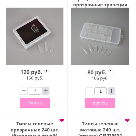
прозрачные трапеция
100 шт (TIPS002)
120 руб.
80 руб.
160 руб.
106 руб.
Купить
Купить
❤
❤
Типсы гелевые
Типсы гелевые
прозрачные 240 шт.
матовые 240 шт.
(балерина с зоной)
(стилет) GELTIPS02