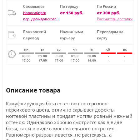
Самовывоз
По городу
По России
от 150 руб.
от 300 руб.
Новосибирск
Рассчитать доставку
пер. Давыдовского 5
Банковский
Наличными
Переводом на
перевод
курьеру
карту
пн
вт
ср
чт
пт
сб
вс
09:00
09:00
09:00
09:00
08:00
-
-
17:00
17:00
17:00
17:00
16:00
-
-
Описание товара
Камуфлирующая база естественного розово-
персикового цвета, отлично скрывает дефекты
ногтевой пластины и придает ногтям ровный нежный
оттенок. Одинаково хорошо смотрится как в виде
базы, так и в виде самостоятельного покрытия.
Равномерно разравнивается, не растекаясь, а