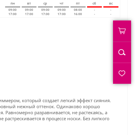
пн
вт
ср
чт
пт
сб
вс
09:00
09:00
09:00
09:00
08:00
-
-
17:00
17:00
17:00
17:00
16:00
-
-
иммером, который создает легкий эффект сияния.
 ровный нежный оттенок. Одинаково хорошо
я. Равномерно разравнивается, не растекаясь, а
е растрескивается в процессе носки. Без липкого