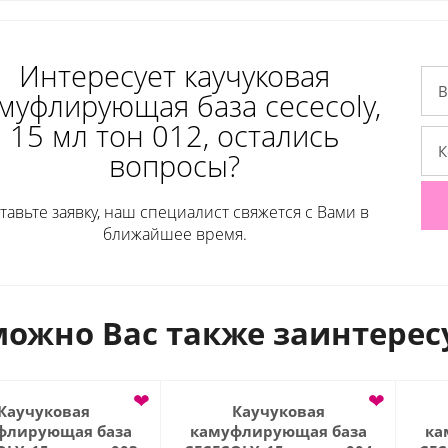
Интересует каучуковая
муфлирующая база cececoly,
15 мл тон 012, остались
вопросы?
тавьте заявку, наш специалист свяжется с Вами в
ближайшее время.
ожно Вас также заинтерес
❤
❤
Каучуковая
Каучуковая
флирующая база
камуфлирующая база
ка