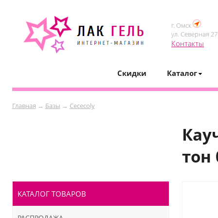
г. Омск
ул. Северная 27-
Контакты
Скидки
Каталог
Главная
→
Базы
→
Cececoly
Кау
тон 
КАТАЛОГ ТОВАРОВ
РАСПРОДАЖА