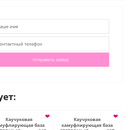
Отправить заявку
ует:
❤
❤
Каучуковая
Каучуковая
муфлирующая база
камуфлирующая база