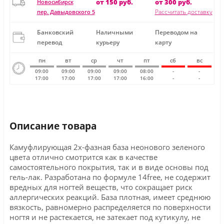
от 150 руб.
от 300 руб.
Новосибирск
Рассчитать доставку
пер. Давыдовского 5
Банковский
Наличными
Переводом на
перевод
курьеру
карту
пн
вт
ср
чт
пт
сб
вс
09:00
09:00
09:00
09:00
08:00
-
-
17:00
17:00
17:00
17:00
16:00
-
-
Описание товара
Камуфлирующая 2х-фазная база неонового зеленого
цвета отлично смотрится как в качестве
самостоятельного покрытия, так и в виде основы под
гель-лак. Разработана по формуле 14free, не содержит
вредных для ногтей веществ, что сокращает риск
аллергических реакций. База плотная, имеет среднюю
вязкость, равномерно распределяется по поверхности
ногтя и не растекается, не затекает под кутикулу, не