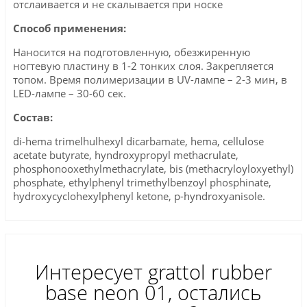
отслаивается и не скалывается при носке
Способ применения:
Наносится на подготовленную, обезжиренную
ногтевую пластину в 1-2 тонких слоя. Закрепляется
топом. Время полимеризации в UV-лампе – 2-3 мин, в
LED-лампе – 30-60 сек.
Состав:
di-hema trimelhulhexyl dicarbamate, hema, cellulose
acetate butyrate, hyndroxypropyl methacrulate,
phosphonooxethylmethacrylate, bis (methacryloyloxyethyl)
phosphate, ethylphenyl trimethylbenzoyl phosphinate,
hydroxycyclohexylphenyl ketone, p-hyndroxyanisole.
Интересует grattol rubber
base neon 01, остались