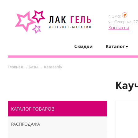
г. Омск
ул. Северная 27-
Контакты
Скидки
Каталог
Главная
→
Базы
→
Kaaraanly
Кау
КАТАЛОГ ТОВАРОВ
РАСПРОДАЖА