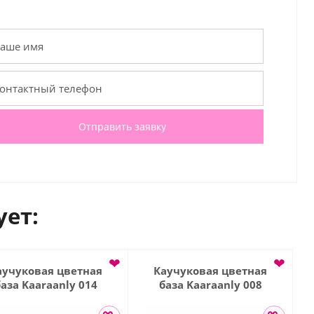
Отправить заявку
ует:
❤
❤
аучуковая цветная
Каучуковая цветная
аза Kaaraanly 014
база Kaaraanly 008