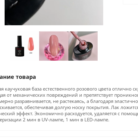
ание товара
я каучуковая база естественного розового цвета отлично с
я от механических повреждений и препятствует проникнове
ерно разравнивается, не растекаясь, а благодаря эластично
скивается, обеспечивая долгую носку покрытия. Лак ложитс
ческий эффект. Экономично расходуется, удаляется с помощ
ризации 2 мин в UV-лампе, 1 мин в LED-лампе.