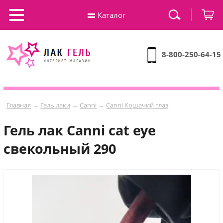
Каталог
8-800-250-64-15
Главная
→
Гель лаки
→
Canni
→
Canni Кошачий глаз
Гель лак Сanni cat eye
свекольный 290