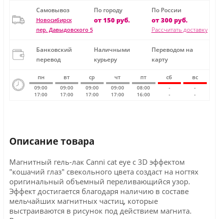
Самовывоз
По городу
По России
от 150 руб.
от 300 руб.
Новосибирск
Рассчитать доставку
пер. Давыдовского 5
Банковский
Наличными
Переводом на
перевод
курьеру
карту
пн
вт
ср
чт
пт
сб
вс
09:00
09:00
09:00
09:00
08:00
-
-
17:00
17:00
17:00
17:00
16:00
-
-
Описание товара
Магнитный гель-лак Canni cat eye с 3D эффектом
"кошачий глаз" свекольного цвета создаст на ногтях
оригинальный объемный переливающийся узор.
Эффект достигается благодаря наличию в составе
мельчайших магнитных частиц, которые
выстраиваются в рисунок под действием магнита.