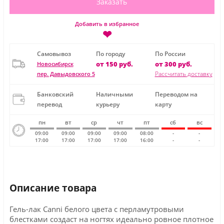
Заказать
Добавить в избранное
❤
Самовывоз
По городу
По России
от 150 руб.
от 300 руб.
Новосибирск
Рассчитать доставку
пер. Давыдовского 5
Банковский
Наличными
Переводом на
перевод
курьеру
карту
пн
вт
ср
чт
пт
сб
вс
09:00
09:00
09:00
09:00
08:00
-
-
17:00
17:00
17:00
17:00
16:00
-
-
Описание товара
Гель-лак Canni белого цвета с перламутровыми
блестками создаст на ногтях идеально ровное плотное