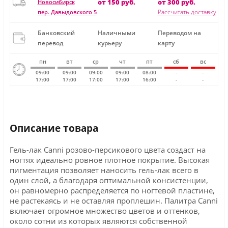
от 150 руб.
от 300 руб.
Новосибирск
Рассчитать доставку
пер. Давыдовского 5
Банковский
Наличными
Переводом на
перевод
курьеру
карту
пн
вт
ср
чт
пт
сб
вс
09:00
09:00
09:00
09:00
08:00
-
-
17:00
17:00
17:00
17:00
16:00
-
-
Описание товара
Гель-лак Canni розово-персикового цвета создаст на
ногтях идеально ровное плотное покрытие. Высокая
пигментация позволяет наносить гель-лак всего в
один слой, а благодаря оптимальной консистенции,
он равномерно распределяется по ногтевой пластине,
не растекаясь и не оставляя проплешин. Палитра Canni
включает огромное множество цветов и оттенков,
около сотни из которых являются собственной