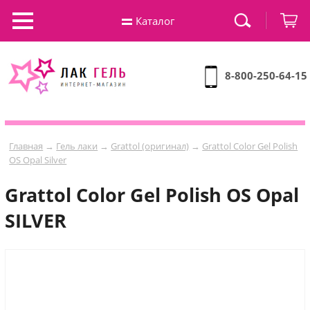
Каталог
8-800-250-64-15
Главная
→
Гель лаки
→
Grattol (оригинал)
→
Grattol Color Gel Polish
OS Оpal Silver
Grattol Color Gel Polish OS Оpal
SILVER