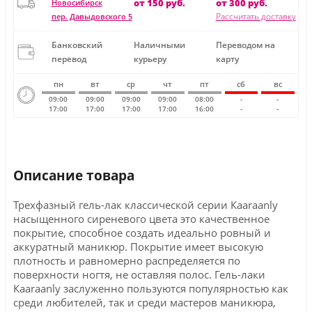
от 150 руб.
от 300 руб.
Новосибирск
Рассчитать доставку
пер. Давыдовского 5
Банковский
Наличными
Переводом на
перевод
курьеру
карту
пн
вт
ср
чт
пт
сб
вс
09:00
09:00
09:00
09:00
08:00
-
-
17:00
17:00
17:00
17:00
16:00
-
-
Описание товара
Трехфазный гель-лак классической серии Кaaraanly
насыщенного сиреневого цвета это качественное
покрытие, способное создать идеально ровный и
аккуратный маникюр. Покрытие имеет высокую
плотность и равномерно распределяется по
поверхности ногтя, не оставляя полос. Гель-лаки
Кaaraanly заслуженно пользуются популярностью как
среди любителей, так и среди мастеров маникюра,