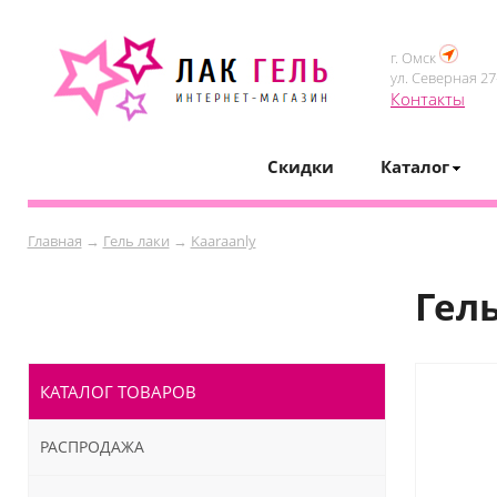
г. Омск
ул. Северная 27-
Контакты
Скидки
Каталог
Главная
→
Гель лаки
→
Kaaraanly
Гел
КАТАЛОГ ТОВАРОВ
РАСПРОДАЖА