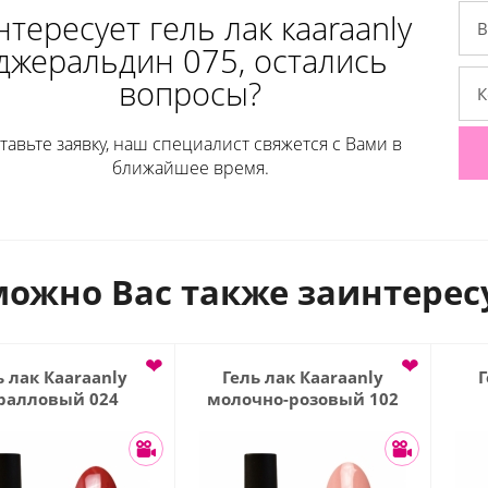
тересует гель лак кaaraanly
джеральдин 075, остались
вопросы?
тавьте заявку, наш специалист свяжется с Вами в
ближайшее время.
ожно Вас также заинтерес
❤
❤
ь лак Кaaraanly
Гель лак Кaaraanly
Г
ралловый 024
молочно-розовый 102