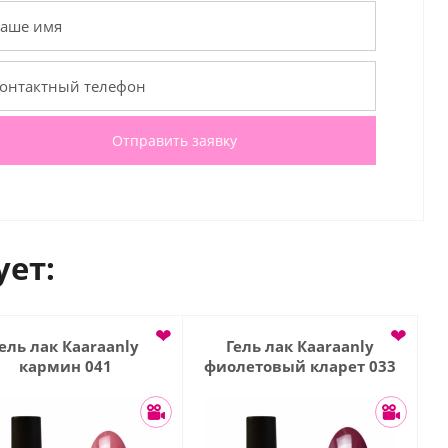
Отправить заявку
ует:
❤
❤
ель лак Кaaraanly
Гель лак Кaaraanly
кармин 041
фиолетовый кларет 033