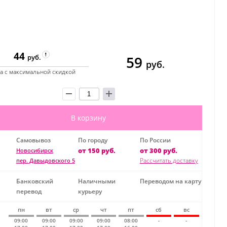
44
59
руб.
руб.
а с максимальной скидкой
В корзину
Самовывоз
По городу
По России
от 150 руб.
от 300 руб.
Новосибирск
Рассчитать доставку
пер. Давыдовского 5
Банковский
Наличными
Переводом на карту
перевод
курьеру
пн
вт
ср
чт
пт
сб
вс
09:00
09:00
09:00
09:00
08:00
-
-