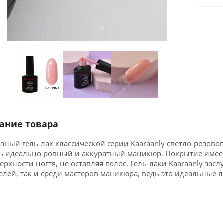
ание товара
зный гель-лак классической серии Кaaraanly светло-розовог
ть идеально ровный и аккуратный маникюр. Покрытие имее
ерхности ногтя, не оставляя полос. Гель-лаки Кaaraanly за
лей, так и среди мастеров маникюра, ведь это идеальные 