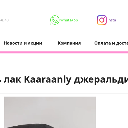
я, 48
WhatsApp
Insta
Новости и акции
Компания
Оплата и дост
ь лак Кaaraanly джеральд