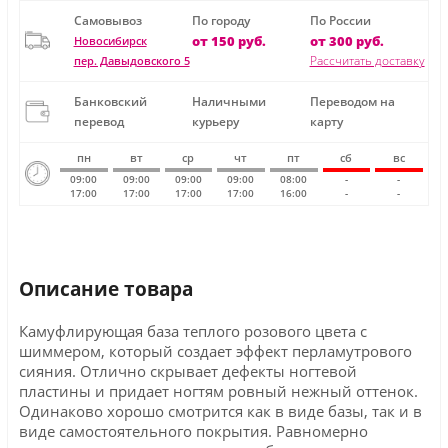
Самовывоз
По городу
По России
от 150 руб.
от 300 руб.
Новосибирск
Рассчитать доставку
пер. Давыдовского 5
Банковский
Наличными
Переводом на
перевод
курьеру
карту
пн
вт
ср
чт
пт
сб
вс
09:00
09:00
09:00
09:00
08:00
-
-
17:00
17:00
17:00
17:00
16:00
-
-
Описание товара
Камуфлирующая база теплого розового цвета с
шиммером, который создает эффект перламутрового
сияния. Отлично скрывает дефекты ногтевой
пластины и придает ногтям ровный нежный оттенок.
Одинаково хорошо смотрится как в виде базы, так и в
виде самостоятельного покрытия. Равномерно