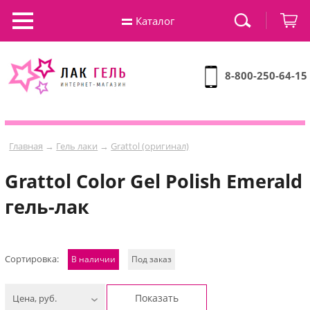
Каталог
8-800-250-64-15
Главная
→
Гель лаки
→
Grattol (оригинал)
Grattol Color Gel Polish Emerald
гель-лак
Сортировка:
В наличии
Под заказ
Показать
Цена, руб.